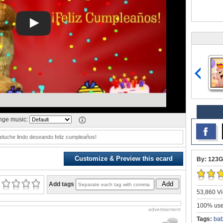
ge music:
eluche lindo deseando feliz cumpleaños!
Customize & Preview this ecard
By: 123G
Add
Add tags
53,860 Vi
100% user
advertisement
Tags:
ba