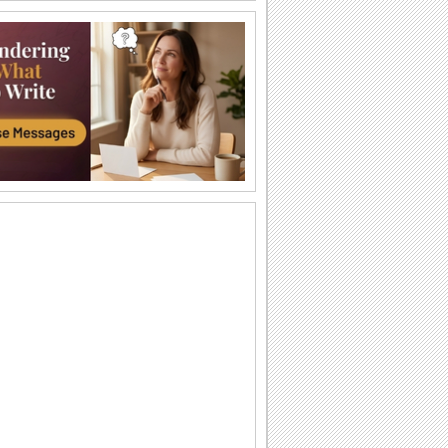
Baile De Cumpleaños!
Deseándole un cumpleaños muy
happy!
Cumpleaños Feliz!
Una tarjeta de cumpleaños de la
diversión!
Cariños Y Abrazos En El...
Envíe cariños y abrazos y desee un
muy feliz Día De San...
¡Gracias Por Los Buenos Deseos!
Dar las gracias con estos lindos
smileys.
Buenos Deseos En San Valentín!
Deseos para un Día De San Valentín
especial pleno de amor y felicidad.
Ten Un Buen...
Enviar esta tarjeta.