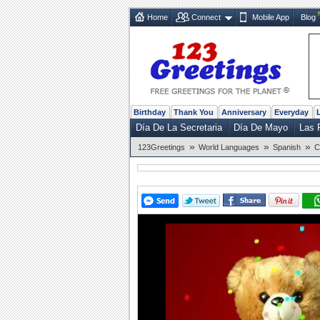
Home
Connect
Mobile App
Blog
Birthday
Thank You
Anniversary
Everyday
Día De La Secretaria
Día De Mayo
Las 
»
»
»
123Greetings
World Languages
Spanish
C