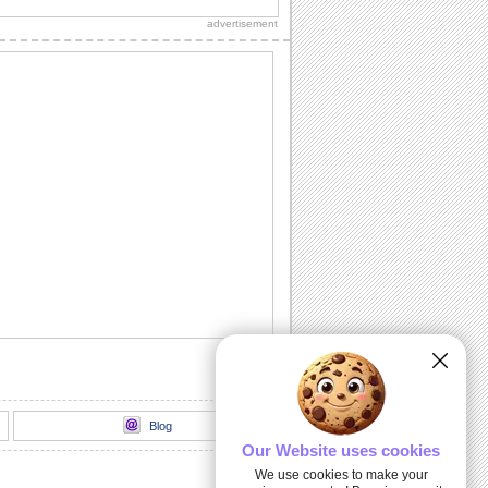
advertisement
Un Regalo Especial En El...
Desee un feliz Día De San Valentín con
esta bonita tarjeta...
Feliz Navidad | Christmas Song...
Sub @ www.youtube.com/TheTineyTots
Like @
www.facebook.com/TheTineyTots Title:
Feliz...
Deseos Para El Año Nuevo...
Una cálida tarjeta electrónica para
enviar tus deseos para el Año...
Cálidos Saludos Para El Nuevo Año...
Envía cálidos saludos a tu familia con
esta tarjeta electrónica...
Blog
Our Website uses cookies
We use cookies to make your