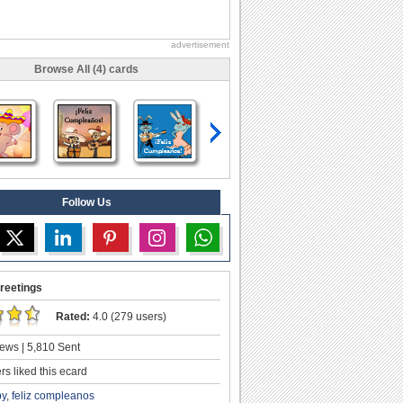
advertisement
Browse All (4) cards
Follow Us
reetings
Rated:
4.0 (279 users)
ews | 5,810 Sent
s liked this ecard
by
,
feliz compleanos