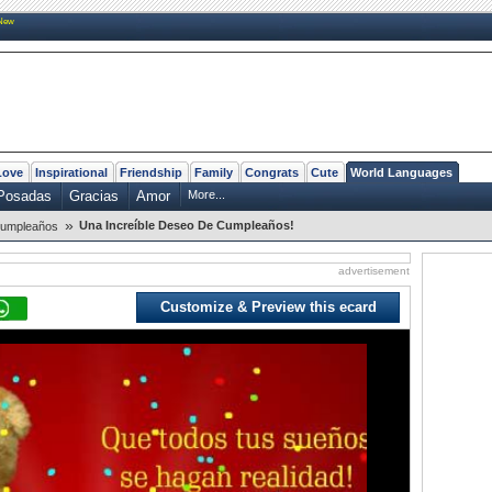
New
Love
Inspirational
Friendship
Family
Congrats
Cute
World Languages
Posadas
Gracias
Amor
More...
»
Una Increíble Deseo De Cumpleaños!
umpleaños
advertisement
Customize & Preview this ecard