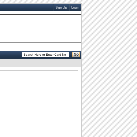
Sign Up
Login
Go