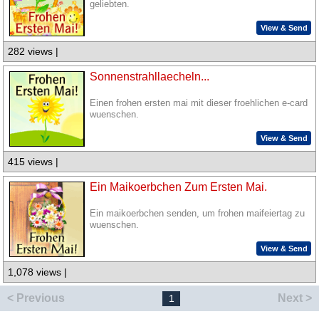
geliebten.
View & Send
282 views |
Sonnenstrahllaecheln...
Einen frohen ersten mai mit dieser froehlichen e-card
wuenschen.
View & Send
415 views |
Ein Maikoerbchen Zum Ersten Mai.
Ein maikoerbchen senden, um frohen maifeiertag zu
wuenschen.
View & Send
1,078 views |
< Previous
Next >
1