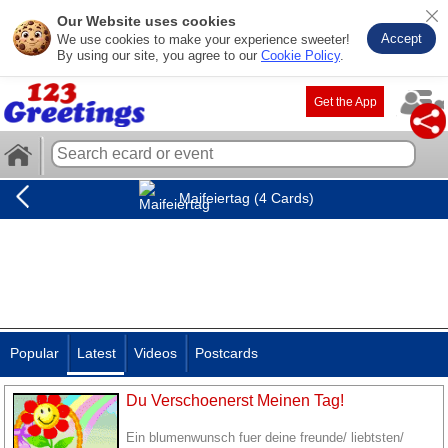
Our Website uses cookies
Accept
We use cookies to make your experience sweeter!
By using our site, you agree to our
Cookie Policy
.
Get the App
Maifeiertag (4 Cards)
Popular
Latest
Videos
Postcards
Du Verschoenerst Meinen Tag!
Ein blumenwunsch fuer deine freunde/ liebtsten/